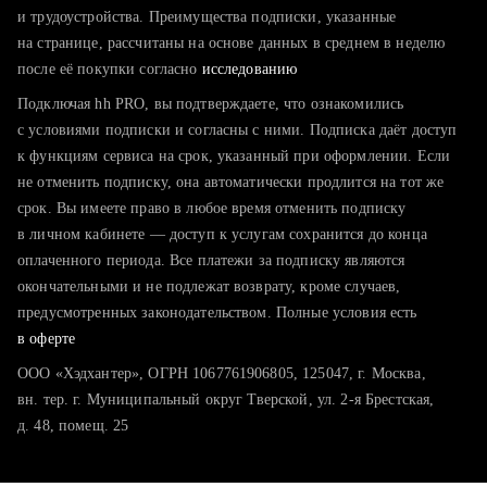
тратите много времени на поиск и вручную поднимаете
и трудоустройства. Преимущества подписки, указанные
резюме
на странице, рассчитаны на основе данных в среднем в неделю
после её покупки согласно
хотите сравнить себя с конкурентами и оценить шансы
исследованию
Подключая hh PRO, вы подтверждаете, что ознакомились
с условиями подписки и согласны с ними. Подписка даёт доступ
к функциям сервиса на срок, указанный при оформлении. Если
не отменить подписку, она автоматически продлится на тот же
срок. Вы имеете право в любое время отменить подписку
в личном кабинете — доступ к услугам сохранится до конца
оплаченного периода. Все платежи за подписку являются
окончательными и не подлежат возврату, кроме случаев,
предусмотренных законодательством. Полные условия есть
в оферте
ООО «Хэдхантер», ОГРН 1067761906805, 125047, г. Москва,
вн. тер. г. Муниципальный округ Тверской, ул. 2-я Брестская,
д. 48, помещ. 25