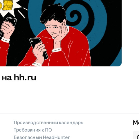
на hh.ru
М
Производственный календарь
Требования к ПО
Безопасный HeadHunter